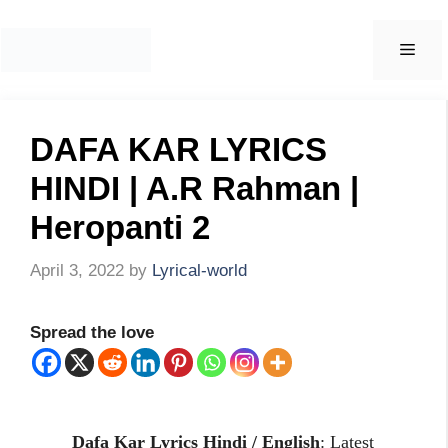
Skip
to
Men
content
DAFA KAR LYRICS
HINDI | A.R Rahman |
Heropanti 2
April 3, 2022
by
Lyrical-world
Spread the love
Dafa Kar Lyrics Hindi / English
: Latest