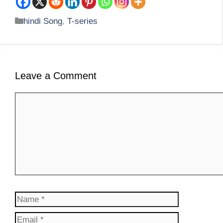
Categories
hindi Song
,
T-series
Leave a Comment
Comment
Name
Email
Website